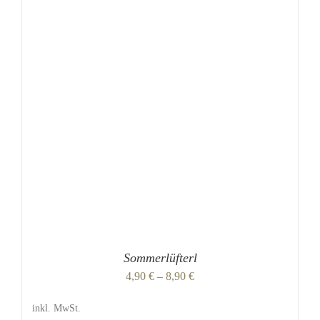
DIESES
/
DETAILS
PRODUKT
WEIST
MEHRERE
VARIANTEN
AUF.
DIE
OPTIONEN
KÖNNEN
AUF
DER
PRODUKTSEITE
GEWÄHLT
WERDEN
Sommerlüfterl
4,90
€
–
8,90
€
inkl. MwSt.