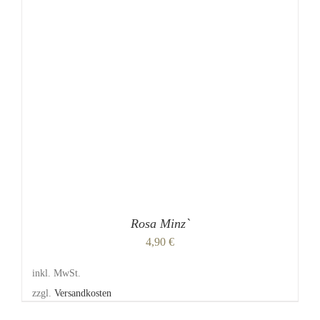
PRODUKT
WEIST
MEHRERE
VARIANTEN
AUF.
DIE
OPTIONEN
KÖNNEN
AUF
DER
PRODUKTSEITE
GEWÄHLT
WERDEN
Rosa Minz`
4,90
€
inkl. MwSt.
zzgl.
Versandkosten