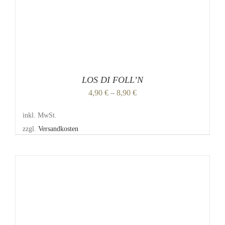
KÖNNEN
AUF
DER
PRODUKTSEITE
GEWÄHLT
WERDEN
LOS DI FOLL’N
4,90
€
–
8,90
€
inkl. MwSt.
zzgl.
Versandkosten