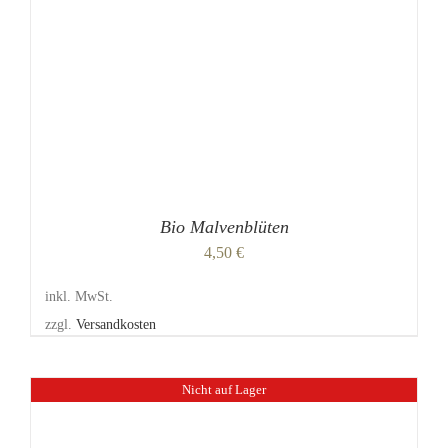
DIE
OPTIONEN
KÖNNEN
AUF
DER
PRODUKTSEITE
GEWÄHLT
WERDEN
Bio Malvenblüten
4,50
€
inkl. MwSt.
zzgl.
Versandkosten
Nicht auf Lager