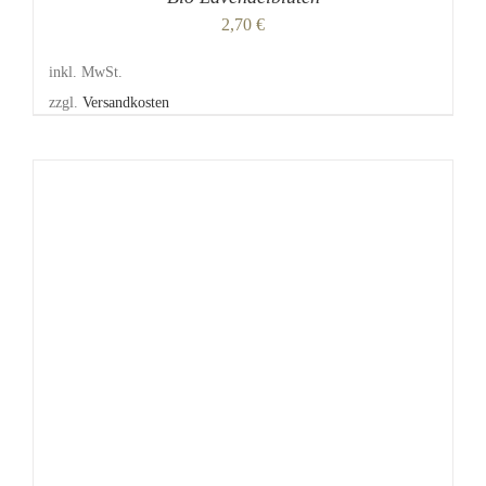
2,70
€
inkl. MwSt.
zzgl.
Versandkosten
DIESES
/
DETAILS