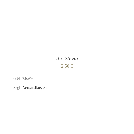
OPTIONEN
KÖNNEN
AUF
DER
PRODUKTSEITE
GEWÄHLT
WERDEN
Bio Stevia
2,50
€
inkl. MwSt.
zzgl.
Versandkosten