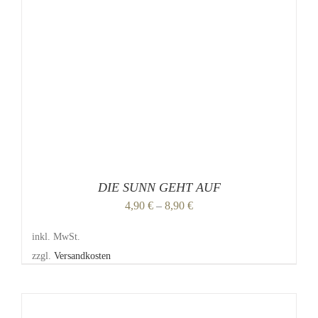
MEHRERE
VARIANTEN
AUF.
DIE
OPTIONEN
KÖNNEN
AUF
DER
PRODUKTSEITE
GEWÄHLT
WERDEN
DIE SUNN GEHT AUF
4,90
€
–
8,90
€
inkl. MwSt.
zzgl.
Versandkosten