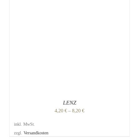
DIESES
/
DETAILS
PRODUKT
WEIST
MEHRERE
VARIANTEN
AUF.
DIE
OPTIONEN
KÖNNEN
AUF
DER
PRODUKTSEITE
GEWÄHLT
WERDEN
LENZ
4,20
€
–
8,20
€
inkl. MwSt.
zzgl.
Versandkosten