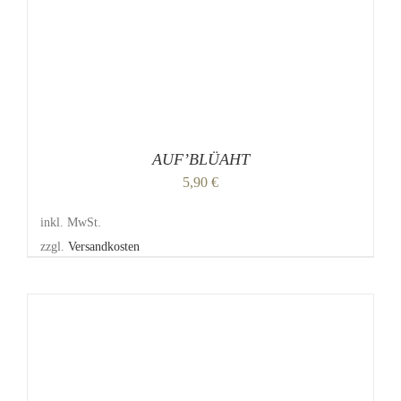
KÖNNEN
AUF
DER
PRODUKTSEITE
GEWÄHLT
WERDEN
AUF’BLÜAHT
5,90
€
inkl. MwSt.
zzgl.
Versandkosten