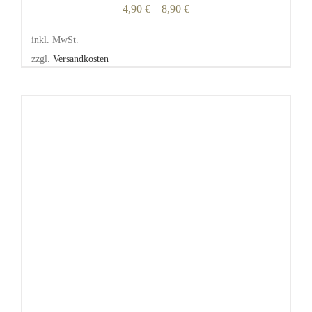
4,90
€
–
8,90
€
inkl. MwSt.
zzgl.
Versandkosten
DIESES
/
DETAILS
PRODUKT
WEIST