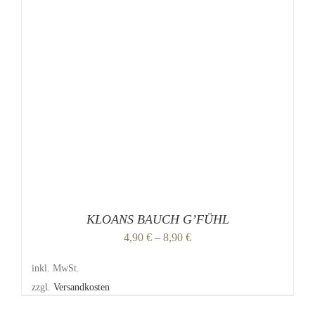
PRODUKT
WEIST
MEHRERE
VARIANTEN
AUF.
DIE
OPTIONEN
KÖNNEN
AUF
DER
PRODUKTSEITE
GEWÄHLT
WERDEN
KLOANS BAUCH G’FÜHL
4,90
€
–
8,90
€
inkl. MwSt.
zzgl.
Versandkosten