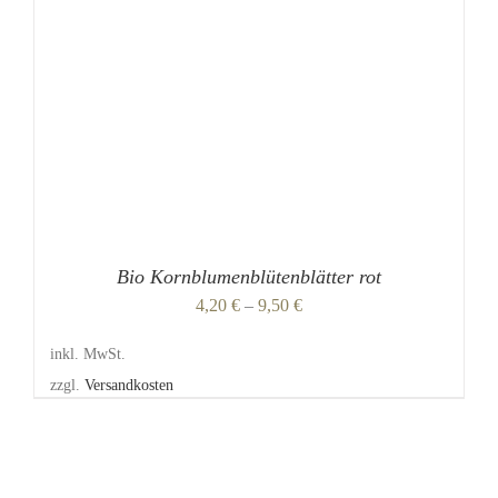
MEHRERE
VARIANTEN
AUF.
DIE
OPTIONEN
KÖNNEN
AUF
DER
PRODUKTSEITE
GEWÄHLT
WERDEN
Bio Kornblumenblütenblätter rot
4,20
€
–
9,50
€
inkl. MwSt.
zzgl.
Versandkosten