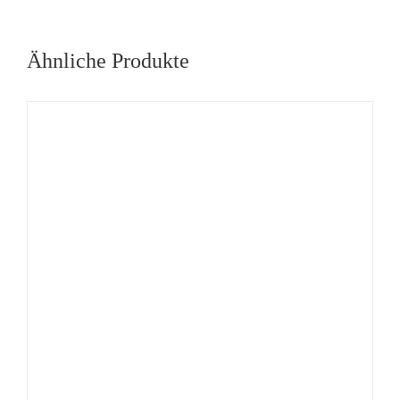
Ähnliche Produkte
DIESES
/
DETAILS
PRODUKT
WEIST