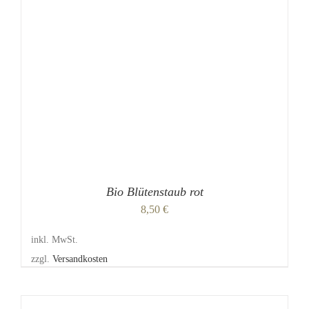
MEHRERE
VARIANTEN
AUF.
DIE
OPTIONEN
KÖNNEN
AUF
DER
PRODUKTSEITE
GEWÄHLT
WERDEN
Bio Blütenstaub rot
8,50
€
inkl. MwSt.
zzgl.
Versandkosten