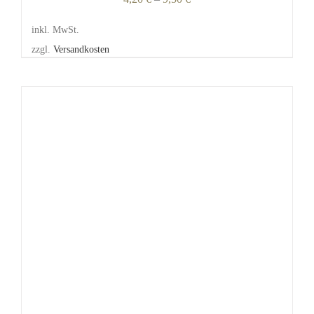
inkl. MwSt.
zzgl.
Versandkosten
DIESES
/
DETAILS
PRODUKT
WEIST